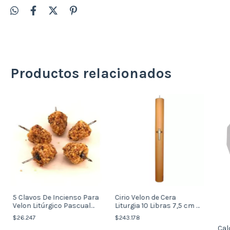
Productos relacionados
5 Clavos De Incienso Para
Cirio Velon de Cera
Velon Litúrgico Pascual
Liturgia 10 Libras 7,5 cm x
Misa
82 cm
$26.247
$243.178
Cal