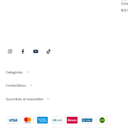
Cir
Pas
$12.
Categorías
Contactános
Suscribite al newsletter