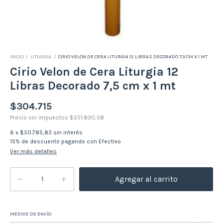
INICIO
/
LITURGIA
/
CIRIO VELON DE CERA LITURGIA 12 LIBRAS DECORADO 7,5 CM X 1 MT
Cirio Velon de Cera Liturgia 12
Libras Decorado 7,5 cm x 1 mt
$304.715
Precio sin impuestos
$251.830,58
6
x
$50.785,83
sin interés
15% de descuento
pagando con Efectivo
Ver más detalles
MEDIOS DE ENVÍO
Cambiar CP
Entregas para el CP: