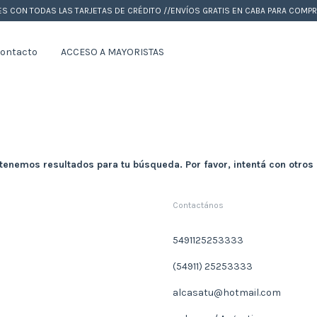
ES CON TODAS LAS TARJETAS DE CRÉDITO //ENVÍOS GRATIS EN CABA PARA COM
ontacto
ACCESO A MAYORISTAS
tenemos resultados para tu búsqueda. Por favor, intentá con otros f
Contactános
5491125253333
(54911) 25253333
alcasatu@hotmail.com