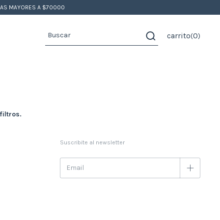
PRAS MAYORES A $70000
carrito
0
(
)
iltros.
Suscribite al newsletter