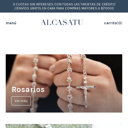
3 CUOTAS SIN INTERESES CON TODAS LAS TARJETAS DE CRÉDITO
//ENVÍOS GRATIS EN CABA PARA COMPRAS MAYORES A $70000
menú
carrito
(
0
)
Rosarios
Ver más