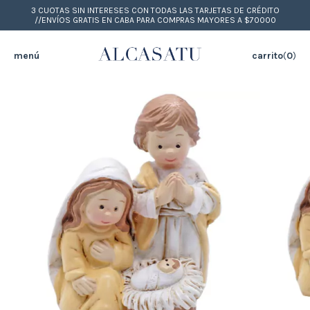
3 CUOTAS SIN INTERESES CON TODAS LAS TARJETAS DE CRÉDITO
//ENVÍOS GRATIS EN CABA PARA COMPRAS MAYORES A $70000
menú
carrito
(
0
)