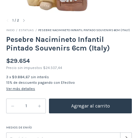
1
/
2
INICIO
/
ESTATUAS
/
PESEBRE NACIMINETO INFANTIL PINTADO SOUVENIRS 6CM (ITALY)
Pesebre Nacimineto Infantil
Pintado Souvenirs 6cm (Italy)
$29.654
Precio sin impuestos
$24.507,44
3
x
$9.884,67
sin interés
15% de descuento
pagando con Efectivo
Ver más detalles
MEDIOS DE ENVÍO
Cambiar CP
Entregas para el CP: