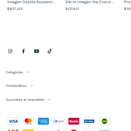
Imagen Oxolite Souvenirs
24cm Imagen Via Crucis
Pro
XL (Italy)
(italy) Cruz
Med
$807.223
$231.621
$39
Categorías
Contactános
Suscribite al newsletter