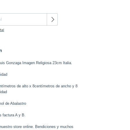
Cambiar CP
tal
n
uis Gonzaga Imagen Religiosa 23cm Italia.
nidad
ntímetros de alto x 8centímetros de ancho y 8
idad
mol de Abalastro
 factura A y B.
 nuestro store online. Bendiciones y muchos