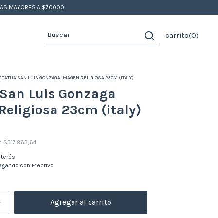
PRAS MAYORES A $70000
carrito
0
(
)
STATUA SAN LUIS GONZAGA IMAGEN RELIGIOSA 23CM (ITALY)
 San Luis Gonzaga
eligiosa 23cm (italy)
os
$317.863,64
nterés
gando con Efectivo