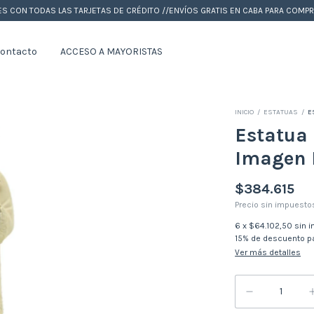
ES CON TODAS LAS TARJETAS DE CRÉDITO //ENVÍOS GRATIS EN CABA PARA COM
ontacto
ACCESO A MAYORISTAS
INICIO
/
ESTATUAS
/
E
Estatua
Imagen R
$384.615
Precio sin impuest
6
x
$64.102,50
sin i
15% de descuento
pa
Ver más detalles