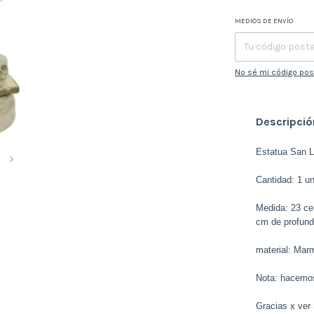
MEDIOS DE ENVÍO
Entregas para el CP:
No sé mi código pos
Descripció
Estatua San L
3
Cantidad: 1 u
Medida: 23 ce
cm de profund
material: Mar
Nota: hacemos
Gracias x ver