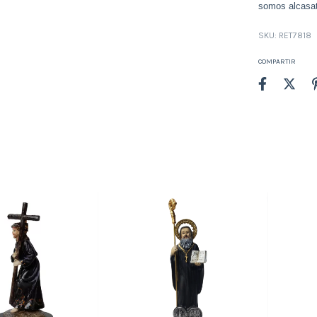
somos alcasat
SKU:
RET7818
COMPARTIR