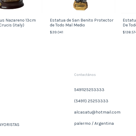
sus Nazareno 13cm
Estatua de San Benito Protector
Estatu
rucis (italy)
de Todo Mal Medio
De Tod
$39.041
$138.57
Contactános
5491125253333
(54911) 25253333
alcasatu@hotmail.com
palermo / Argentina
AYORISTAS