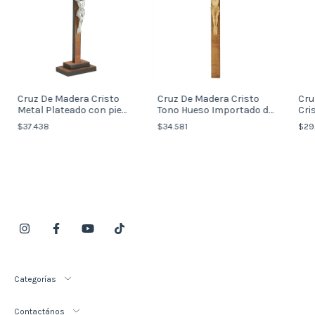
Cruz De Madera Cristo
Cruz De Madera Cristo
Cru
Metal Plateado con pie
Tono Hueso Importado de
Cri
15cm Importado de Italia
Italia
$37.438
$34.581
$29
Categorías
Contactános