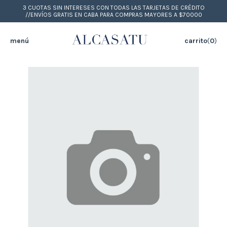
3 CUOTAS SIN INTERESES CON TODAS LAS TARJETAS DE CRÉDITO
//ENVÍOS GRATIS EN CABA PARA COMPRAS MAYORES A $70000
menú
carrito
(
0
)