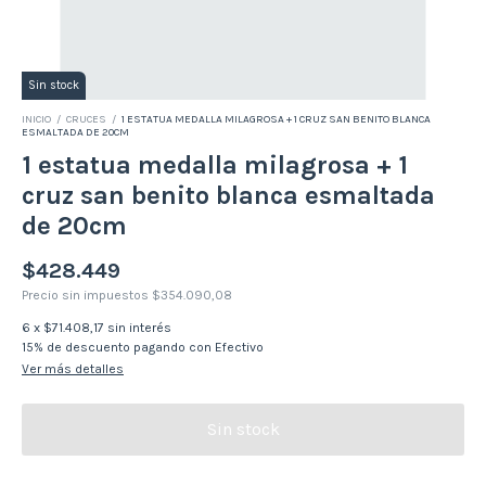
Sin stock
INICIO
/
CRUCES
/
1 ESTATUA MEDALLA MILAGROSA + 1 CRUZ SAN BENITO BLANCA
ESMALTADA DE 20CM
1 estatua medalla milagrosa + 1
cruz san benito blanca esmaltada
de 20cm
$428.449
Precio sin impuestos
$354.090,08
6
x
$71.408,17
sin interés
15% de descuento
pagando con Efectivo
Ver más detalles