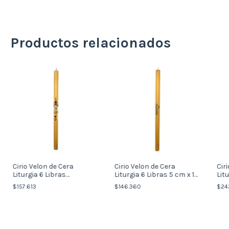
Productos relacionados
Cirio Velon de Cera
Cirio Velon de Cera
Cir
Liturgia 6 Libras
Liturgia 6 Libras 5 cm x 1
Litu
Decorado 5 cm x 1 mt
mt
82 
$157.613
$146.360
$243