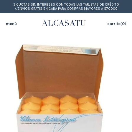
3 CUOTAS SIN INTERESES CON TODAS LAS TARJETAS DE CRÉDITO
//ENVÍOS GRATIS EN CABA PARA COMPRAS MAYORES A $70000
menú
carrito
(
0
)