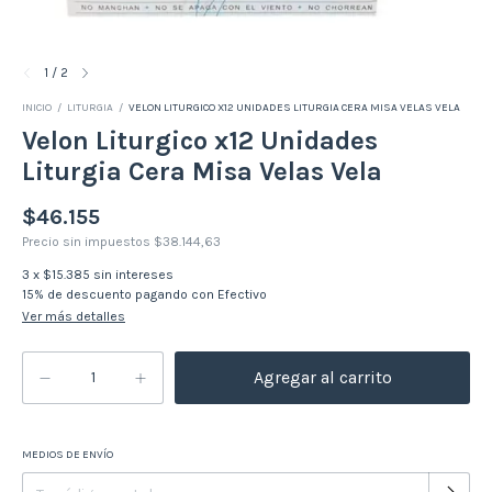
1
/
2
INICIO
/
LITURGIA
/
VELON LITURGICO X12 UNIDADES LITURGIA CERA MISA VELAS VELA
Velon Liturgico x12 Unidades
Liturgia Cera Misa Velas Vela
$46.155
Precio sin impuestos
$38.144,63
3
x
$15.385
sin intereses
15% de descuento
pagando con Efectivo
Ver más detalles
MEDIOS DE ENVÍO
Cambiar CP
Entregas para el CP: