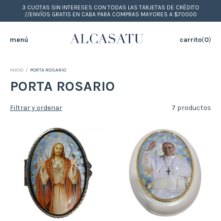
3 CUOTAS SIN INTERESES CON TODAS LAS TARJETAS DE CRÉDITO
//ENVÍOS GRATIS EN CABA PARA COMPRAS MAYORES A $70000
menú
carrito
(
0
)
INICIO
/
PORTA ROSARIO
PORTA ROSARIO
Filtrar y ordenar
7 productos