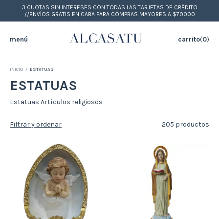
3 CUOTAS SIN INTERESES CON TODAS LAS TARJETAS DE CRÉDITO
//ENVÍOS GRATIS EN CABA PARA COMPRAS MAYORES A $70000
menú
carrito
(
0
)
INICIO
/
ESTATUAS
ESTATUAS
Estatuas Artículos religiosos
Filtrar y ordenar
205 productos