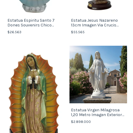
Estatua Espiritu Santo 7
Estatua Jesus Nazareno
Dones Souvenirs Chico
13cm Imagen Via Crucis
(Italy)
(italy)
$26.563
$55.565
Estatua Virgen Milagrosa
1,20 Metro Imagen Exterior
Italiana
$2.898.000