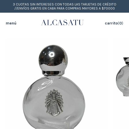
3 CUOTAS SIN INTERESES CON TODAS LAS TARJETAS DE CRÉDITO
//ENVÍOS GRATIS EN CABA PARA COMPRAS MAYORES A $70000
menú
carrito
(
0
)