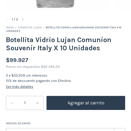
1
/
2
INICIO
/
VIRGEN DE LUJAN
/
BOTELLITA VIDRIO LUJAN COMUNION SOUVENIR ITALY X 10
UNIDADES
Botellita Vidrio Lujan Comunion
Souvenir Italy X 10 Unidades
$99.927
Precio sin impuestos
$82.584,30
3
x
$33.309
sin intereses
15% de descuento
pagando con Efectivo
Ver más detalles
MEDIOS DE ENVÍO
Cambiar CP
Entregas para el CP: