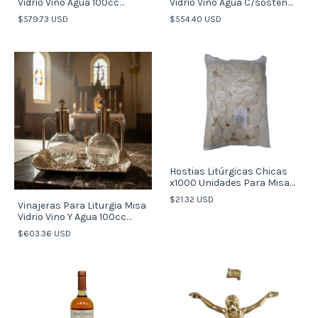
Vidrio Vino Agua 100cc
Vidrio Vino Agua C/sosten
Plateado
Italy
$579.73 USD
$554.40 USD
Hostias Litúrgicas Chicas
x1000 Unidades Para Misa
Católica
$21.32 USD
Vinajeras Para Liturgia Misa
Vidrio Vino Y Agua 100cc
Dorado
$603.36 USD