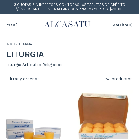
3 CUOTAS SIN INTERESES CON TODAS LAS TARJETAS DE CRÉDITO
//ENVÍOS GRATIS EN CABA PARA COMPRAS MAYORES A $70000
menú
carrito
(
0
)
INICIO
/
LITURGIA
LITURGIA
Liturgia Artículos Religiosos
Filtrar y ordenar
62 productos