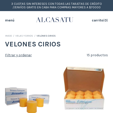
3 CUOTAS SIN INTERESES CON TODAS LAS TARJETAS DE CRÉDITO
//ENVÍOS GRATIS EN CABA PARA COMPRAS MAYORES A $70000
menú
carrito
(
0
)
INICIO
/
VELAS Y CIRIOS
/
VELONES CIRIOS
VELONES CIRIOS
Filtrar y ordenar
15 productos