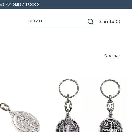
PRAS MAYORES A $70000
carrito
0
(
)
Ordenar