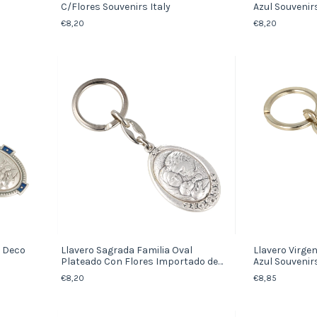
C/Flores Souvenirs Italy
Azul Souvenirs
€8,20
€8,20
l Deco
Llavero Sagrada Familia Oval
Llavero Virge
Plateado Con Flores Importado de
Azul Souvenirs
Italia
€8,20
€8,85