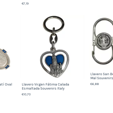
€7,19
Llavero San B
Mal Souvenirs
atí Oval
Llavero Virgen Fátima Calada
€6,88
Esmaltada Souvenirs Italy
€10,70