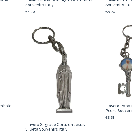
dalla
Llavero Medalla Milagrosa Símbolo
Llavero Cruz 
Souvenirs Italy
Souvenirs Ital
€8,20
€8,20
imbolo
Llavero Papa 
Pedro Souveni
€6,31
Llavero Sagrado Corazon Jesus
Silueta Souvenirs Italy