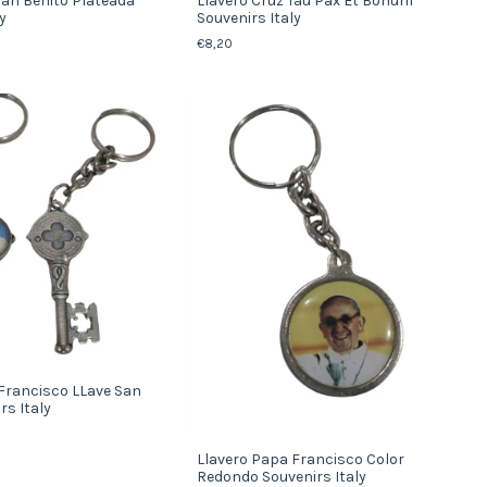
San Benito Plateada
Llavero Cruz Tau Pax Et Bonum
y
Souvenirs Italy
€8,20
Francisco LLave San
rs Italy
Llavero Papa Francisco Color
Redondo Souvenirs Italy