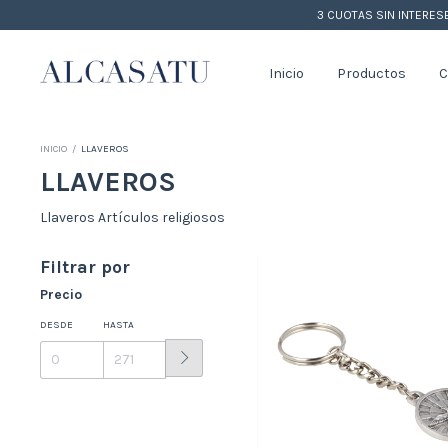
3 CUOTAS SIN INTERES
Inicio
Productos
C
INICIO
/
LLAVEROS
LLAVEROS
Llaveros Artículos religiosos
Filtrar por
Precio
DESDE
HASTA